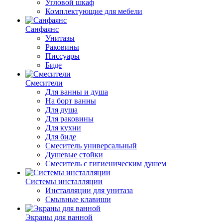
Угловой шкаф
Комплектующие для мебели
Санфаянс
Унитазы
Раковины
Писсуары
Биде
Смесители
Для ванны и душа
На борт ванны
Для душа
Для раковины
Для кухни
Для биде
Смеситель универсальный
Душевые стойки
Смеситель с гигиеническим душем
Системы инсталляции
Инсталляции для унитаза
Смывные клавиши
Экраны для ванной