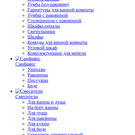
Тумба под раковину
Гарнитуры для ванной комнаты
Тумбы с раковиной
Столешницы с раковиной
Шкафы-пеналы
Светильники
Шкафы
Комоды для ванной комнаты
Угловой шкаф
Комплектующие для мебели
Санфаянс
Унитазы
Раковины
Писсуары
Биде
Смесители
Для ванны и душа
На борт ванны
Для душа
Для раковины
Для кухни
Для биде
Смеситель универсальный