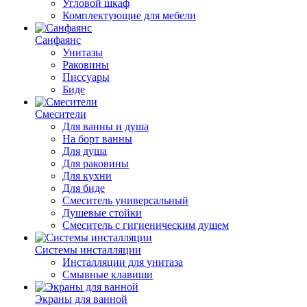
Угловой шкаф
Комплектующие для мебели
Санфаянс
Унитазы
Раковины
Писсуары
Биде
Смесители
Для ванны и душа
На борт ванны
Для душа
Для раковины
Для кухни
Для биде
Смеситель универсальный
Душевые стойки
Смеситель с гигиеническим душем
Системы инсталляции
Инсталляции для унитаза
Смывные клавиши
Экраны для ванной