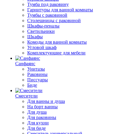
Тумба под раковину
Гарнитуры для ванной комнаты
Тумбы с раковиной
Столешницы с раковиной
Шкафы-пеналы
Светильники
Шкафы
Комоды для ванной комнаты
Угловой шкаф
Комплектующие для мебели
Санфаянс
Унитазы
Раковины
Писсуары
Биде
Смесители
Для ванны и душа
На борт ванны
Для душа
Для раковины
Для кухни
Для биде
Смеситель универсальный