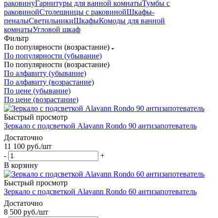
раковину
Гарнитуры для ванной комнаты
Тумбы с
раковиной
Столешницы с раковиной
Шкафы-
пеналы
Светильники
Шкафы
Комоды для ванной
комнаты
Угловой шкаф
Фильтр
По популярности (возрастание)
По популярности (убывание)
По популярности (возрастание)
По алфавиту (убывание)
По алфавиту (возрастание)
По цене (убывание)
По цене (возрастание)
Быстрый просмотр
Зеркало с подсветкой Alavann Rondo 90 антизапотеватель
Достаточно
11 100
руб.
/шт
-
+
В корзину
Быстрый просмотр
Зеркало с подсветкой Alavann Rondo 60 антизапотеватель
Достаточно
8 500
руб.
/шт