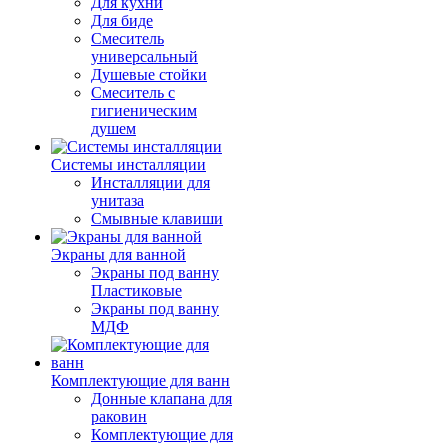
Для кухни
Для биде
Смеситель
универсальный
Душевые стойки
Смеситель с
гигиеническим
душем
Системы инсталляции
Инсталляции для
унитаза
Смывные клавиши
Экраны для ванной
Экраны под ванну
Пластиковые
Экраны под ванну
МДФ
Комплектующие для ванн
Донные клапана для
раковин
Комплектующие для