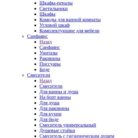
Шкафы-пеналы
Светильники
Шкафы
Комоды для ванной комнаты
Угловой шкаф
Комплектующие для мебели
Санфаянс
Назад
Санфаянс
Унитазы
Раковины
Писсуары
Биде
Смесители
Назад
Смесители
Для ванны и душа
На борт ванны
Для душа
Для раковины
Для кухни
Для биде
Смеситель универсальный
Душевые стойки
Смеситель с гигиеническим душем