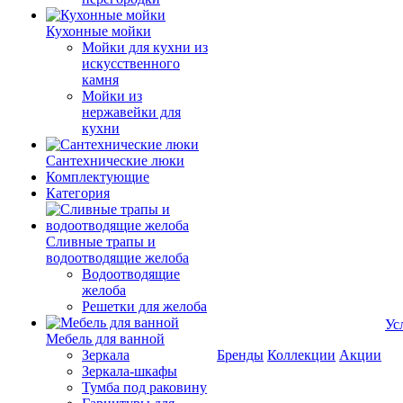
Кухонные мойки
Мойки для кухни из
искусственного
камня
Мойки из
нержавейки для
кухни
Сантехнические люки
Комплектующие
Категория
Cливные трапы и
водоотводящие желоба
Водоотводящие
желоба
Решетки для желоба
Ус
Мебель для ванной
Зеркала
Бренды
Коллекции
Акции
Зеркала-шкафы
Тумба под раковину