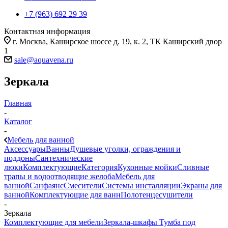
+7 (963) 692 29 39
Контактная информация
г. Москва, Каширское шоссе д. 19, к. 2, ТК Каширский двор
1
sale@aquavena.ru
Зеркала
Главная
-
Каталог
-
Мебель для ванной
Аксессуары
Ванны
Душевые уголки, ограждения и
поддоны
Сантехнические
люки
Комплектующие
Категория
Кухонные мойки
Cливные
трапы и водоотводящие желоба
Мебель для
ванной
Санфаянс
Смесители
Системы инсталляции
Экраны для
ванной
Комплектующие для ванн
Полотенцесушители
-
Зеркала
Комплектующие для мебели
Зеркала-шкафы
Тумба под