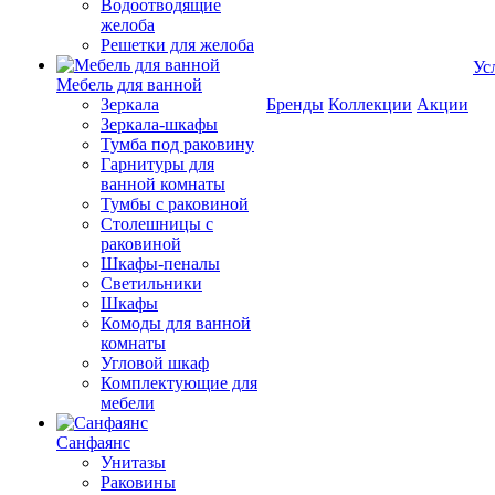
Водоотводящие
желоба
Решетки для желоба
Ус
Мебель для ванной
Зеркала
Бренды
Коллекции
Акции
Зеркала-шкафы
Тумба под раковину
Гарнитуры для
ванной комнаты
Тумбы с раковиной
Столешницы с
раковиной
Шкафы-пеналы
Светильники
Шкафы
Комоды для ванной
комнаты
Угловой шкаф
Комплектующие для
мебели
Санфаянс
Унитазы
Раковины