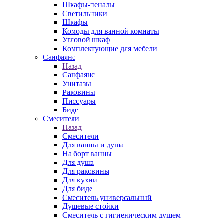
Шкафы-пеналы
Светильники
Шкафы
Комоды для ванной комнаты
Угловой шкаф
Комплектующие для мебели
Санфаянс
Назад
Санфаянс
Унитазы
Раковины
Писсуары
Биде
Смесители
Назад
Смесители
Для ванны и душа
На борт ванны
Для душа
Для раковины
Для кухни
Для биде
Смеситель универсальный
Душевые стойки
Смеситель с гигиеническим душем