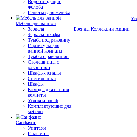
Водоотводящие
желоба
Решетки для желоба
Ус
Мебель для ванной
Зеркала
Бренды
Коллекции
Акции
Зеркала-шкафы
Тумба под раковину
Гарнитуры для
ванной комнаты
Тумбы с раковиной
Столешницы с
раковиной
Шкафы-пеналы
Светильники
Шкафы
Комоды для ванной
комнаты
Угловой шкаф
Комплектующие для
мебели
Санфаянс
Унитазы
Раковины