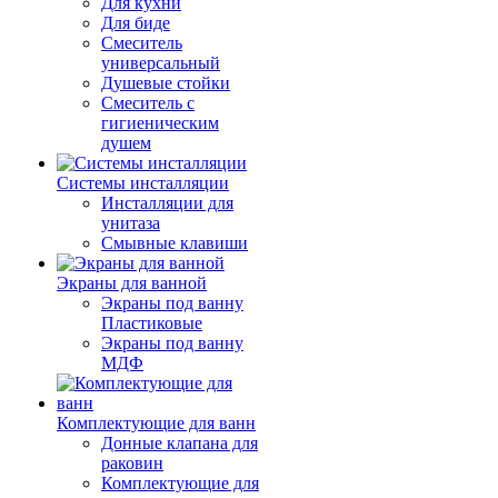
Для кухни
Для биде
Смеситель
универсальный
Душевые стойки
Смеситель с
гигиеническим
душем
Системы инсталляции
Инсталляции для
унитаза
Смывные клавиши
Экраны для ванной
Экраны под ванну
Пластиковые
Экраны под ванну
МДФ
Комплектующие для ванн
Донные клапана для
раковин
Комплектующие для