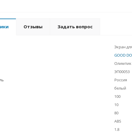
тики
Отзывы
Задать вопрос
Экран дл
GOOD D
Олимпик
ЭП00053
ль
Россия
белый
100
10
80
ABS
1.8