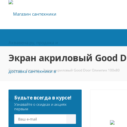
Экран акриловый Good D
Главная
-
Каталог
-
Экран акриловый Good Door Олимпик 100х80
Будьте всегда в курсе!
Узнавайте о скидках и акциях
первым