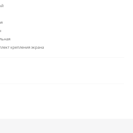
ый
ая
н
льная
оплект крепления экрана