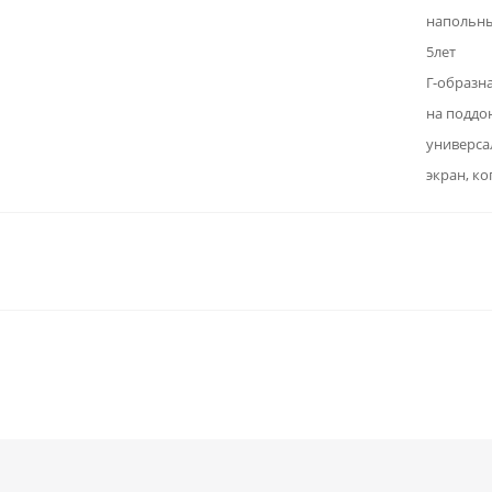
напольн
5лет
Г-образн
на поддо
универса
экран, к