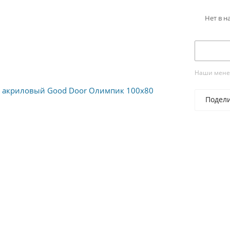
Нет в н
Наши менед
Подел