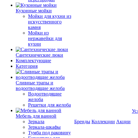
Кухонные мойки
Мойки для кухни из
искусственного
камня
Мойки из
нержавейки для
кухни
Сантехнические люки
Комплектующие
Категория
Cливные трапы и
водоотводящие желоба
Водоотводящие
желоба
Решетки для желоба
Ус
Мебель для ванной
Зеркала
Бренды
Коллекции
Акции
Зеркала-шкафы
Тумба под раковину