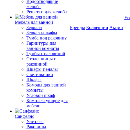
Водоотводящие
желоба
Решетки для желоба
Ус
Мебель для ванной
Зеркала
Бренды
Коллекции
Акции
Зеркала-шкафы
Тумба под раковину
Гарнитуры для
ванной комнаты
Тумбы с раковиной
Столешницы с
раковиной
Шкафы-пеналы
Светильники
Шкафы
Комоды для ванной
комнаты
Угловой шкаф
Комплектующие для
мебели
Санфаянс
Унитазы
Раковины