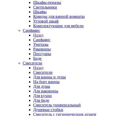
Шкафы-пеналы
Светильники
Шкафы
Комоды для ванной комнаты
Угловой шкаф
Комплектующие для мебели
Санфаянс
Назад
Санфаянс
Унитазы
Раковины
Писсуары
Биде
Смесители
Назад
Смесители
Для ванны и душа
На борт ванны
Для душа
Для раковины
Для кухни
Для биде
Смеситель универсальный
Душевые стойки
Смеситель с гигиеническим душем