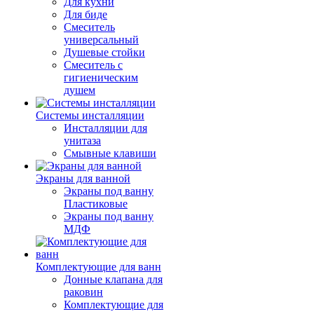
Для кухни
Для биде
Смеситель
универсальный
Душевые стойки
Смеситель с
гигиеническим
душем
Системы инсталляции
Инсталляции для
унитаза
Смывные клавиши
Экраны для ванной
Экраны под ванну
Пластиковые
Экраны под ванну
МДФ
Комплектующие для ванн
Донные клапана для
раковин
Комплектующие для