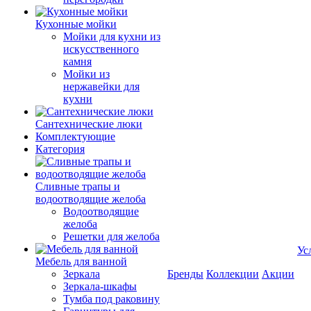
Кухонные мойки
Мойки для кухни из
искусственного
камня
Мойки из
нержавейки для
кухни
Сантехнические люки
Комплектующие
Категория
Cливные трапы и
водоотводящие желоба
Водоотводящие
желоба
Решетки для желоба
Ус
Мебель для ванной
Зеркала
Бренды
Коллекции
Акции
Зеркала-шкафы
Тумба под раковину