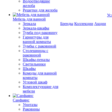
Водоотводящие
желоба
Решетки для желоба
Ус
Мебель для ванной
Зеркала
Бренды
Коллекции
Акции
Зеркала-шкафы
Тумба под раковину
Гарнитуры для
ванной комнаты
Тумбы с раковиной
Столешницы с
раковиной
Шкафы-пеналы
Светильники
Шкафы
Комоды для ванной
комнаты
Угловой шкаф
Комплектующие для
мебели
Санфаянс
Унитазы
Раковины