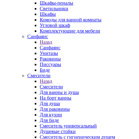
Шкафы-пеналы
Светильники
Шкафы
Комоды для ванной комнаты
Угловой шкаф
Комплектующие для мебели
Санфаянс
Назад
Санфаянс
Унитазы
Раковины
Писсуары
Биде
Смесители
Назад
Смесители
Для ванны и душа
На борт ванны
Для душа
Для раковины
Для кухни
Для биде
Смеситель универсальный
Душевые стойки
Смеситель с гигиеническим душем