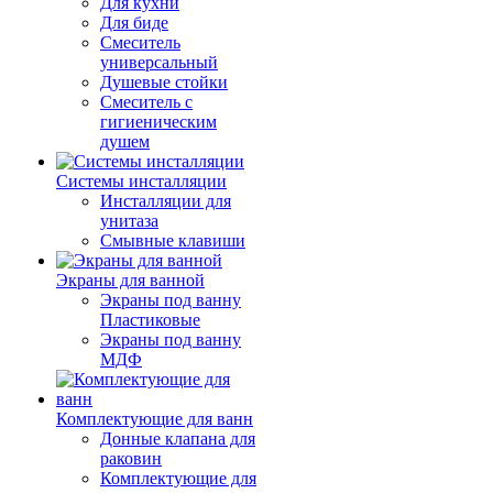
Для кухни
Для биде
Смеситель
универсальный
Душевые стойки
Смеситель с
гигиеническим
душем
Системы инсталляции
Инсталляции для
унитаза
Смывные клавиши
Экраны для ванной
Экраны под ванну
Пластиковые
Экраны под ванну
МДФ
Комплектующие для ванн
Донные клапана для
раковин
Комплектующие для