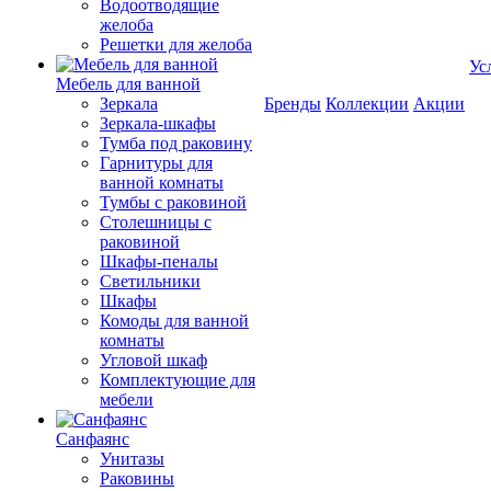
Водоотводящие
желоба
Решетки для желоба
Ус
Мебель для ванной
Зеркала
Бренды
Коллекции
Акции
Зеркала-шкафы
Тумба под раковину
Гарнитуры для
ванной комнаты
Тумбы с раковиной
Столешницы с
раковиной
Шкафы-пеналы
Светильники
Шкафы
Комоды для ванной
комнаты
Угловой шкаф
Комплектующие для
мебели
Санфаянс
Унитазы
Раковины