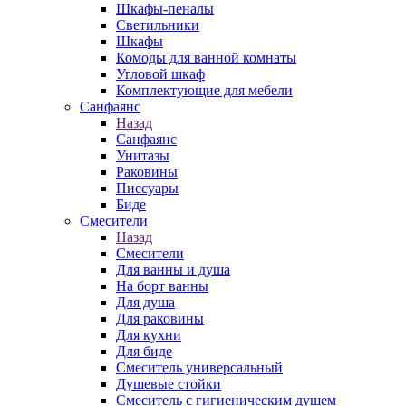
Шкафы-пеналы
Светильники
Шкафы
Комоды для ванной комнаты
Угловой шкаф
Комплектующие для мебели
Санфаянс
Назад
Санфаянс
Унитазы
Раковины
Писсуары
Биде
Смесители
Назад
Смесители
Для ванны и душа
На борт ванны
Для душа
Для раковины
Для кухни
Для биде
Смеситель универсальный
Душевые стойки
Смеситель с гигиеническим душем