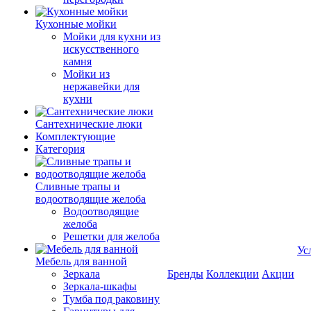
Кухонные мойки
Мойки для кухни из
искусственного
камня
Мойки из
нержавейки для
кухни
Сантехнические люки
Комплектующие
Категория
Cливные трапы и
водоотводящие желоба
Водоотводящие
желоба
Решетки для желоба
Ус
Мебель для ванной
Зеркала
Бренды
Коллекции
Акции
Зеркала-шкафы
Тумба под раковину