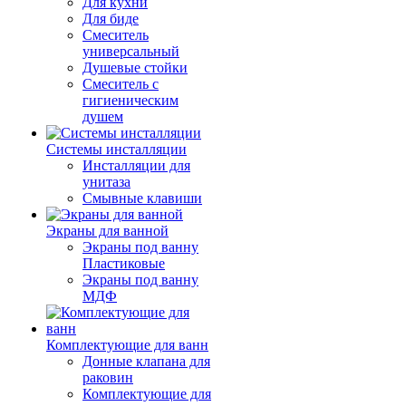
Для кухни
Для биде
Смеситель
универсальный
Душевые стойки
Смеситель с
гигиеническим
душем
Системы инсталляции
Инсталляции для
унитаза
Смывные клавиши
Экраны для ванной
Экраны под ванну
Пластиковые
Экраны под ванну
МДФ
Комплектующие для ванн
Донные клапана для
раковин
Комплектующие для