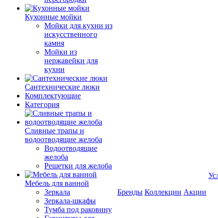
Кухонные мойки
Мойки для кухни из
искусственного
камня
Мойки из
нержавейки для
кухни
Сантехнические люки
Комплектующие
Категория
Cливные трапы и
водоотводящие желоба
Водоотводящие
желоба
Решетки для желоба
Ус
Мебель для ванной
Зеркала
Бренды
Коллекции
Акции
Зеркала-шкафы
Тумба под раковину