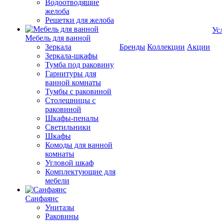
Водоотводящие
желоба
Решетки для желоба
Ус
Мебель для ванной
Зеркала
Бренды
Коллекции
Акции
Зеркала-шкафы
Тумба под раковину
Гарнитуры для
ванной комнаты
Тумбы с раковиной
Столешницы с
раковиной
Шкафы-пеналы
Светильники
Шкафы
Комоды для ванной
комнаты
Угловой шкаф
Комплектующие для
мебели
Санфаянс
Унитазы
Раковины