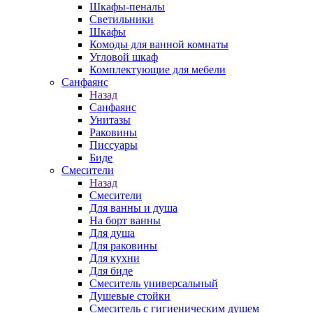
Шкафы-пеналы
Светильники
Шкафы
Комоды для ванной комнаты
Угловой шкаф
Комплектующие для мебели
Санфаянс
Назад
Санфаянс
Унитазы
Раковины
Писсуары
Биде
Смесители
Назад
Смесители
Для ванны и душа
На борт ванны
Для душа
Для раковины
Для кухни
Для биде
Смеситель универсальный
Душевые стойки
Смеситель с гигиеническим душем