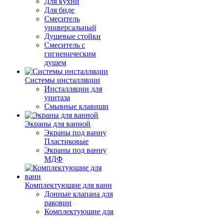
Для кухни
Для биде
Смеситель
универсальный
Душевые стойки
Смеситель с
гигиеническим
душем
Системы инсталляции
Инсталляции для
унитаза
Смывные клавиши
Экраны для ванной
Экраны под ванну
Пластиковые
Экраны под ванну
МДФ
Комплектующие для ванн
Донные клапана для
раковин
Комплектующие для