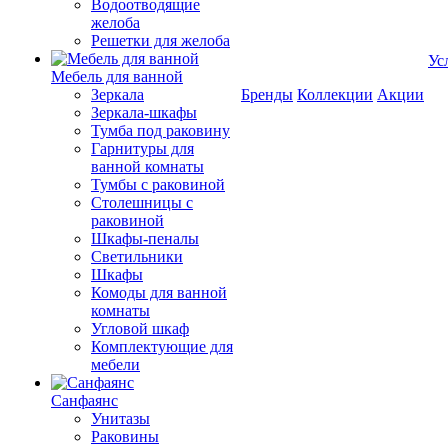
Водоотводящие
желоба
Решетки для желоба
Ус
Мебель для ванной
Зеркала
Бренды
Коллекции
Акции
Зеркала-шкафы
Тумба под раковину
Гарнитуры для
ванной комнаты
Тумбы с раковиной
Столешницы с
раковиной
Шкафы-пеналы
Светильники
Шкафы
Комоды для ванной
комнаты
Угловой шкаф
Комплектующие для
мебели
Санфаянс
Унитазы
Раковины