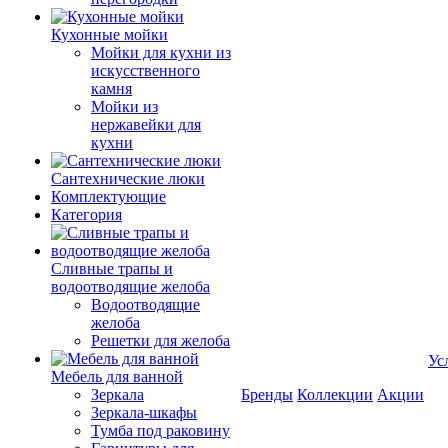
Кухонные мойки
Мойки для кухни из
искусственного
камня
Мойки из
нержавейки для
кухни
Сантехнические люки
Комплектующие
Категория
Cливные трапы и
водоотводящие желоба
Водоотводящие
желоба
Решетки для желоба
Ус
Мебель для ванной
Зеркала
Бренды
Коллекции
Акции
Зеркала-шкафы
Тумба под раковину