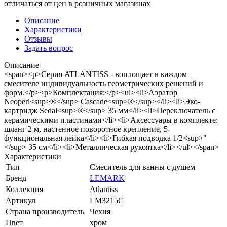
отличаться от цен в розничных магазинах
Описание
Характеристики
Отзывы
Задать вопрос
Описание
<span><p>Серия ATLANTISS - воплощает в каждом
смесителе индивидуальность геометрических решений и
форм.</p><p>Комплектация:</p><ul><li>Аэратор
Neoperl<sup>®</sup> Cascade<sup>®</sup></li><li>Эко-
картридж Sedal<sup>®</sup> 35 мм</li><li>Переключатель с
керамическими пластинами</li><li>Аксессуары в комплекте:
шланг 2 м, настенное поворотное крепление, 5-
функциональная лейка</li><li>Гибкая подводка 1/2<sup>"
</sup> 35 см</li><li>Металлическая рукоятка</li></ul></span>
Характеристики
Тип
Смеситель для ванны с душем
Бренд
LEMARK
Коллекция
Atlantiss
Артикул
LM3215C
Страна производитель
Чехия
Цвет
хром