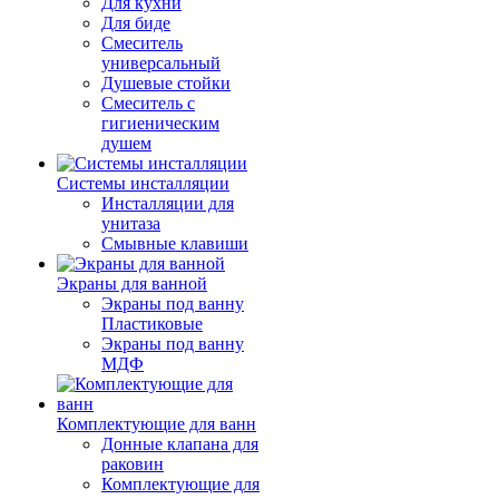
Для кухни
Для биде
Смеситель
универсальный
Душевые стойки
Смеситель с
гигиеническим
душем
Системы инсталляции
Инсталляции для
унитаза
Смывные клавиши
Экраны для ванной
Экраны под ванну
Пластиковые
Экраны под ванну
МДФ
Комплектующие для ванн
Донные клапана для
раковин
Комплектующие для