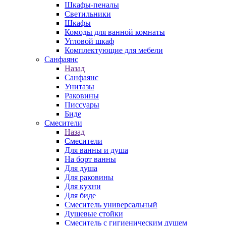
Шкафы-пеналы
Светильники
Шкафы
Комоды для ванной комнаты
Угловой шкаф
Комплектующие для мебели
Санфаянс
Назад
Санфаянс
Унитазы
Раковины
Писсуары
Биде
Смесители
Назад
Смесители
Для ванны и душа
На борт ванны
Для душа
Для раковины
Для кухни
Для биде
Смеситель универсальный
Душевые стойки
Смеситель с гигиеническим душем