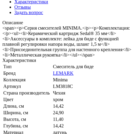
Характеристики
Отзывы
Задать вопрос
Описание
<span><p>Серия смесителей MINIMA.</p><p>Комплектация:
</p><ul><li>Керамический картридж Sedal® 35 мм</li>
<li>Аксессуары в комплекте: лейка для биде с функцией
плавной регулировки напора воды, шланг 1,5 м</li>
<li>Присоединительная группа для настенного крепления</li>
<li>Металлическая рукоятка</li></ul></span>
Характеристики
Тип
Смеситель для биде
Бренд
LEMARK
Коллекция
Minima
Артикул
LM3818C
Страна производитель
Чехия
Цвет
хром
Длина, см
14,42
Ширина, см
24,90
Высота, см
11,40
Глубина, см
14,42
Материал
латунь