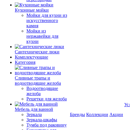
Кухонные мойки
Мойки для кухни из
искусственного
камня
Мойки из
нержавейки для
кухни
Сантехнические люки
Комплектующие
Категория
Cливные трапы и
водоотводящие желоба
Водоотводящие
желоба
Решетки для желоба
Ус
Мебель для ванной
Зеркала
Бренды
Коллекции
Акции
Зеркала-шкафы
Тумба под раковину