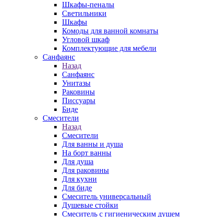
Шкафы-пеналы
Светильники
Шкафы
Комоды для ванной комнаты
Угловой шкаф
Комплектующие для мебели
Санфаянс
Назад
Санфаянс
Унитазы
Раковины
Писсуары
Биде
Смесители
Назад
Смесители
Для ванны и душа
На борт ванны
Для душа
Для раковины
Для кухни
Для биде
Смеситель универсальный
Душевые стойки
Смеситель с гигиеническим душем