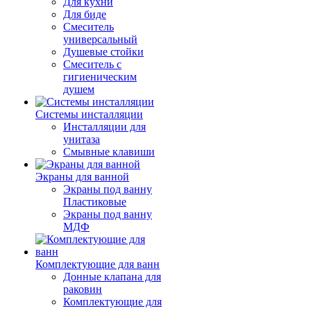
Для кухни
Для биде
Смеситель
универсальный
Душевые стойки
Смеситель с
гигиеническим
душем
Системы инсталляции
Инсталляции для
унитаза
Смывные клавиши
Экраны для ванной
Экраны под ванну
Пластиковые
Экраны под ванну
МДФ
Комплектующие для ванн
Донные клапана для
раковин
Комплектующие для