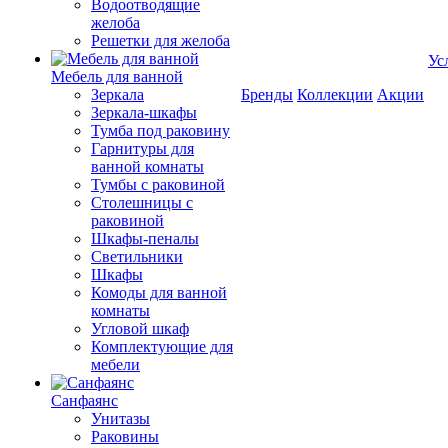
Водоотводящие
желоба
Решетки для желоба
Ус
Мебель для ванной
Зеркала
Бренды
Коллекции
Акции
Зеркала-шкафы
Тумба под раковину
Гарнитуры для
ванной комнаты
Тумбы с раковиной
Столешницы с
раковиной
Шкафы-пеналы
Светильники
Шкафы
Комоды для ванной
комнаты
Угловой шкаф
Комплектующие для
мебели
Санфаянс
Унитазы
Раковины