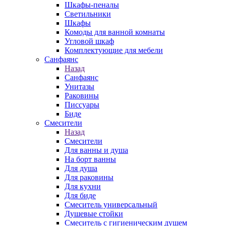
Шкафы-пеналы
Светильники
Шкафы
Комоды для ванной комнаты
Угловой шкаф
Комплектующие для мебели
Санфаянс
Назад
Санфаянс
Унитазы
Раковины
Писсуары
Биде
Смесители
Назад
Смесители
Для ванны и душа
На борт ванны
Для душа
Для раковины
Для кухни
Для биде
Смеситель универсальный
Душевые стойки
Смеситель с гигиеническим душем