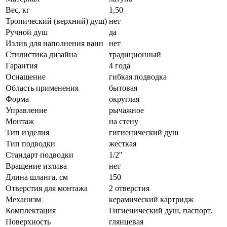
Вес, кг
1,50
Тропический (верхний) душ)
нет
Ручной душ
да
Излив для наполнения ванн
нет
Стилистика дизайна
традиционный
Гарантия
4 года
Оснащение
гибкая подводка
Область применения
бытовая
Форма
округлая
Управление
рычажное
Монтаж
на стену
Тип изделия
гигиенический душ
Тип подводки
жесткая
Стандарт подводки
1/2''
Вращение излива
нет
Длина шланга, см
150
Отверстия для монтажа
2 отверстия
Механизм
керамический картридж
Комплектация
Гигиенический душ, паспорт.
Поверхность
глянцевая