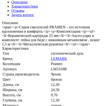
Описание
Характеристики
Отзывы
Задать вопрос
Описание
<span><p>Серия смесителей PRAMEN - это источник
вдохновения и комфорта.</p><p>Комплектация:</p><ul>
<li>Керамический картридж 25 мм</li><li>Аксессуары в
комплекте: лейка для биде с нажимным механизмом , шланг
1,5 м</li><li>Металлическая рукоятка</li></ul></span>
Характеристики
Тип
гигиенический душ
Бренд
LEMARK
Коллекция
Pramen
Артикул
LM3318B
Страна производитель
Чехия
Цвет
бронза
Длина, см
12,30
Ширина, см
24,50
Высота, см
9,70
Глубина, см
12,30
Материал
латунь