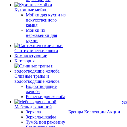
Кухонные мойки
Мойки для кухни из
искусственного
камня
Мойки из
нержавейки для
кухни
Сантехнические люки
Комплектующие
Категория
Cливные трапы и
водоотводящие желоба
Водоотводящие
желоба
Решетки для желоба
Ус
Мебель для ванной
Зеркала
Бренды
Коллекции
Акции
Зеркала-шкафы
Тумба под раковину