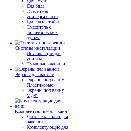
Для кухни
Для биде
Смеситель
универсальный
Душевые стойки
Смеситель с
гигиеническим
душем
Системы инсталляции
Инсталляции для
унитаза
Смывные клавиши
Экраны для ванной
Экраны под ванну
Пластиковые
Экраны под ванну
МДФ
Комплектующие для ванн
Донные клапана для
раковин
Комплектующие для