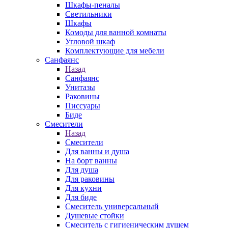
Шкафы-пеналы
Светильники
Шкафы
Комоды для ванной комнаты
Угловой шкаф
Комплектующие для мебели
Санфаянс
Назад
Санфаянс
Унитазы
Раковины
Писсуары
Биде
Смесители
Назад
Смесители
Для ванны и душа
На борт ванны
Для душа
Для раковины
Для кухни
Для биде
Смеситель универсальный
Душевые стойки
Смеситель с гигиеническим душем