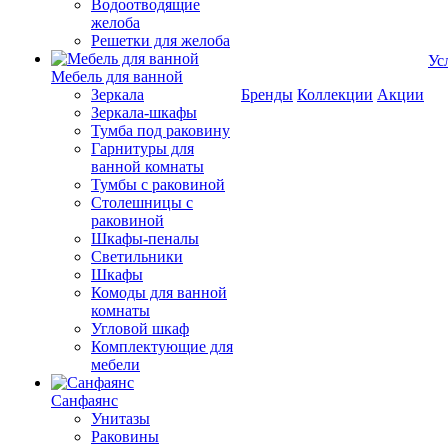
Водоотводящие
желоба
Решетки для желоба
Ус
Мебель для ванной
Зеркала
Бренды
Коллекции
Акции
Зеркала-шкафы
Тумба под раковину
Гарнитуры для
ванной комнаты
Тумбы с раковиной
Столешницы с
раковиной
Шкафы-пеналы
Светильники
Шкафы
Комоды для ванной
комнаты
Угловой шкаф
Комплектующие для
мебели
Санфаянс
Унитазы
Раковины