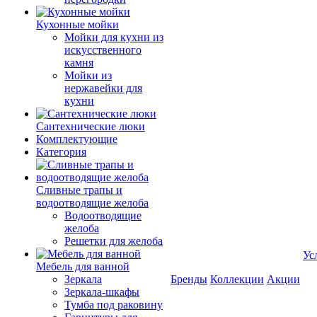
Кухонные мойки
Мойки для кухни из
искусственного
камня
Мойки из
нержавейки для
кухни
Сантехнические люки
Комплектующие
Категория
Cливные трапы и
водоотводящие желоба
Водоотводящие
желоба
Решетки для желоба
Ус
Мебель для ванной
Зеркала
Бренды
Коллекции
Акции
Зеркала-шкафы
Тумба под раковину