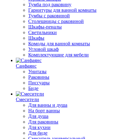
Тумба под раковину
Гарнитуры для ванной комнаты
Тумбы с раковиной
Столешницы с раковиной
Шкафы-пеналы
Светильники
Шкафы
Комоды для ванной комнаты
Угловой шкаф
Комплектующие для мебели
Санфаянс
Унитазы
Раковины
Писсуары
Биде
Смесители
Для ванны и душа
На борт ванны
Для душа
Для раковины
Для кухни
Для биде
Смеситель универсальный