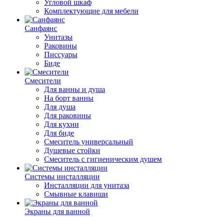
Угловой шкаф
Комплектующие для мебели
Санфаянс
Унитазы
Раковины
Писсуары
Биде
Смесители
Для ванны и душа
На борт ванны
Для душа
Для раковины
Для кухни
Для биде
Смеситель универсальный
Душевые стойки
Смеситель с гигиеническим душем
Системы инсталляции
Инсталляции для унитаза
Смывные клавиши
Экраны для ванной