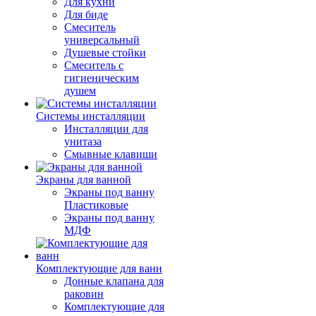
Для кухни
Для биде
Смеситель
универсальный
Душевые стойки
Смеситель с
гигиеническим
душем
Системы инсталляции
Инсталляции для
унитаза
Смывные клавиши
Экраны для ванной
Экраны под ванну
Пластиковые
Экраны под ванну
МДФ
Комплектующие для ванн
Донные клапана для
раковин
Комплектующие для