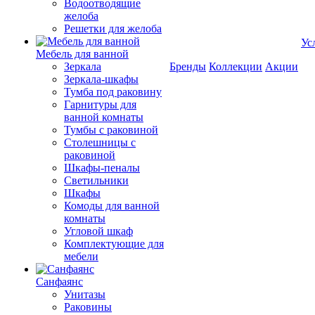
Водоотводящие
желоба
Решетки для желоба
Ус
Мебель для ванной
Зеркала
Бренды
Коллекции
Акции
Зеркала-шкафы
Тумба под раковину
Гарнитуры для
ванной комнаты
Тумбы с раковиной
Столешницы с
раковиной
Шкафы-пеналы
Светильники
Шкафы
Комоды для ванной
комнаты
Угловой шкаф
Комплектующие для
мебели
Санфаянс
Унитазы
Раковины