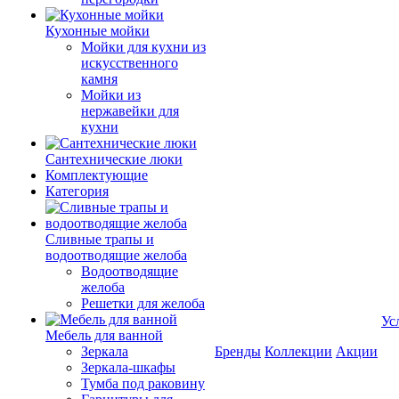
Кухонные мойки
Мойки для кухни из
искусственного
камня
Мойки из
нержавейки для
кухни
Сантехнические люки
Комплектующие
Категория
Cливные трапы и
водоотводящие желоба
Водоотводящие
желоба
Решетки для желоба
Ус
Мебель для ванной
Зеркала
Бренды
Коллекции
Акции
Зеркала-шкафы
Тумба под раковину