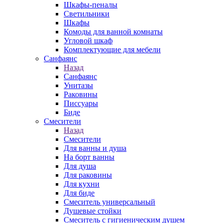
Шкафы-пеналы
Светильники
Шкафы
Комоды для ванной комнаты
Угловой шкаф
Комплектующие для мебели
Санфаянс
Назад
Санфаянс
Унитазы
Раковины
Писсуары
Биде
Смесители
Назад
Смесители
Для ванны и душа
На борт ванны
Для душа
Для раковины
Для кухни
Для биде
Смеситель универсальный
Душевые стойки
Смеситель с гигиеническим душем