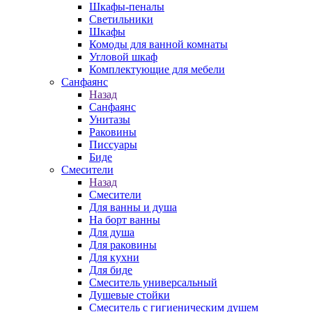
Шкафы-пеналы
Светильники
Шкафы
Комоды для ванной комнаты
Угловой шкаф
Комплектующие для мебели
Санфаянс
Назад
Санфаянс
Унитазы
Раковины
Писсуары
Биде
Смесители
Назад
Смесители
Для ванны и душа
На борт ванны
Для душа
Для раковины
Для кухни
Для биде
Смеситель универсальный
Душевые стойки
Смеситель с гигиеническим душем