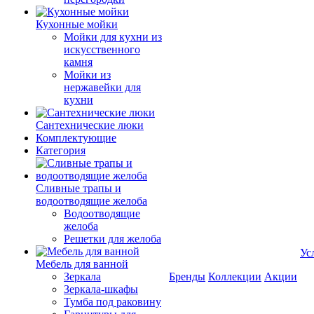
Кухонные мойки
Мойки для кухни из
искусственного
камня
Мойки из
нержавейки для
кухни
Сантехнические люки
Комплектующие
Категория
Cливные трапы и
водоотводящие желоба
Водоотводящие
желоба
Решетки для желоба
Ус
Мебель для ванной
Зеркала
Бренды
Коллекции
Акции
Зеркала-шкафы
Тумба под раковину