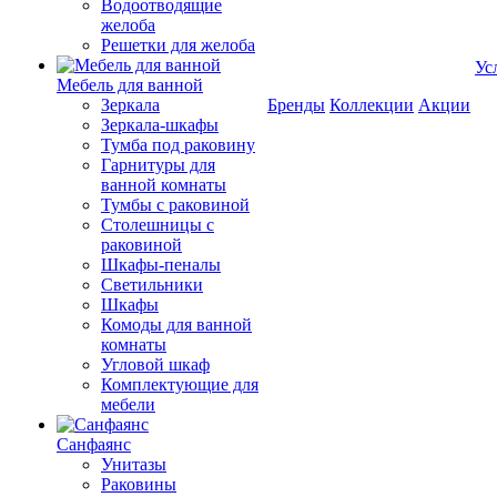
Водоотводящие
желоба
Решетки для желоба
Ус
Мебель для ванной
Зеркала
Бренды
Коллекции
Акции
Зеркала-шкафы
Тумба под раковину
Гарнитуры для
ванной комнаты
Тумбы с раковиной
Столешницы с
раковиной
Шкафы-пеналы
Светильники
Шкафы
Комоды для ванной
комнаты
Угловой шкаф
Комплектующие для
мебели
Санфаянс
Унитазы
Раковины