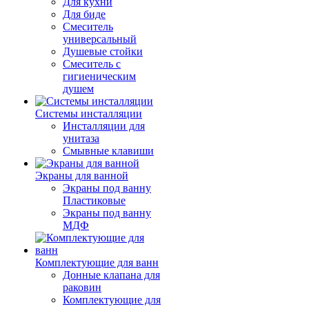
Для кухни
Для биде
Смеситель
универсальный
Душевые стойки
Смеситель с
гигиеническим
душем
Системы инсталляции
Инсталляции для
унитаза
Смывные клавиши
Экраны для ванной
Экраны под ванну
Пластиковые
Экраны под ванну
МДФ
Комплектующие для ванн
Донные клапана для
раковин
Комплектующие для