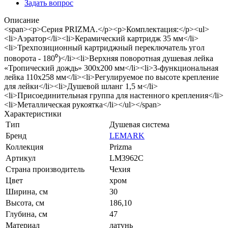
Задать вопрос
Описание
<span><p>Серия PRIZMA.</p><p>Комплектация:</p><ul>
<li>Аэратор</li><li>Керамический картридж 35 мм</li>
<li>Трехпозиционный картриджный переключатель угол
поворота - 180⁰)</li><li>Верхняя поворотная душевая лейка
«Тропический дождь» 300х200 мм</li><li>3-функциональная
лейка 110x258 мм</li><li>Регулируемое по высоте крепление
для лейки</li><li>Душевой шланг 1,5 м</li>
<li>Присоединительная группа для настенного крепления</li>
<li>Металлическая рукоятка</li></ul></span>
Характеристики
Тип
Душевая система
Бренд
LEMARK
Коллекция
Prizma
Артикул
LM3962C
Страна производитель
Чехия
Цвет
хром
Ширина, см
30
Высота, см
186,10
Глубина, см
47
Материал
латунь