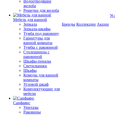
Водоотводящие
желоба
Решетки для желоба
Ус
Мебель для ванной
Зеркала
Бренды
Коллекции
Акции
Зеркала-шкафы
Тумба под раковину
Гарнитуры для
ванной комнаты
Тумбы с раковиной
Столешницы с
раковиной
Шкафы-пеналы
Светильники
Шкафы
Комоды для ванной
комнаты
Угловой шкаф
Комплектующие для
мебели
Санфаянс
Унитазы
Раковины