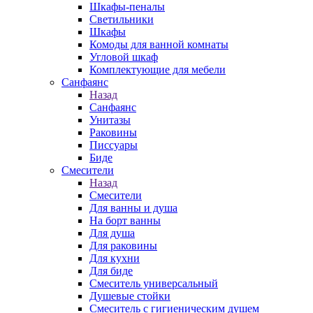
Шкафы-пеналы
Светильники
Шкафы
Комоды для ванной комнаты
Угловой шкаф
Комплектующие для мебели
Санфаянс
Назад
Санфаянс
Унитазы
Раковины
Писсуары
Биде
Смесители
Назад
Смесители
Для ванны и душа
На борт ванны
Для душа
Для раковины
Для кухни
Для биде
Смеситель универсальный
Душевые стойки
Смеситель с гигиеническим душем