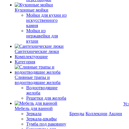
Кухонные мойки
Мойки для кухни из
искусственного
камня
Мойки из
нержавейки для
кухни
Сантехнические люки
Комплектующие
Категория
Cливные трапы и
водоотводящие желоба
Водоотводящие
желоба
Решетки для желоба
Ус
Мебель для ванной
Зеркала
Бренды
Коллекции
Акции
Зеркала-шкафы
Тумба под раковину