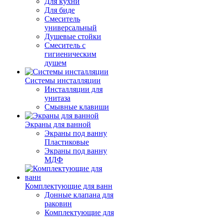
Для кухни
Для биде
Смеситель
универсальный
Душевые стойки
Смеситель с
гигиеническим
душем
Системы инсталляции
Инсталляции для
унитаза
Смывные клавиши
Экраны для ванной
Экраны под ванну
Пластиковые
Экраны под ванну
МДФ
Комплектующие для ванн
Донные клапана для
раковин
Комплектующие для