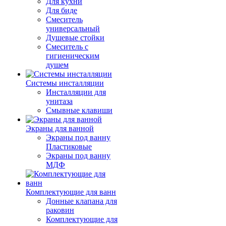
Для кухни
Для биде
Смеситель
универсальный
Душевые стойки
Смеситель с
гигиеническим
душем
Системы инсталляции
Инсталляции для
унитаза
Смывные клавиши
Экраны для ванной
Экраны под ванну
Пластиковые
Экраны под ванну
МДФ
Комплектующие для ванн
Донные клапана для
раковин
Комплектующие для