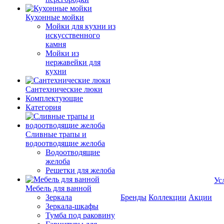
Кухонные мойки
Мойки для кухни из
искусственного
камня
Мойки из
нержавейки для
кухни
Сантехнические люки
Комплектующие
Категория
Cливные трапы и
водоотводящие желоба
Водоотводящие
желоба
Решетки для желоба
Ус
Мебель для ванной
Зеркала
Бренды
Коллекции
Акции
Зеркала-шкафы
Тумба под раковину