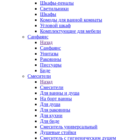
Шкафы-пеналы
Светильники
Шкафы
Комоды для ванной комнаты
Угловой шкаф
Комплектующие для мебели
Санфаянс
Назад
Санфаянс
Унитазы
Раковины
Писсуары
Биде
Смесители
Назад
Смесители
Для ванны и душа
На борт ванны
Для душа
Для раковины
Для кухни
Для биде
Смеситель универсальный
Душевые стойки
Смеситель с гигиеническим душем