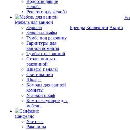
Водоотводящие
желоба
Решетки для желоба
Ус
Мебель для ванной
Зеркала
Бренды
Коллекции
Акции
Зеркала-шкафы
Тумба под раковину
Гарнитуры для
ванной комнаты
Тумбы с раковиной
Столешницы с
раковиной
Шкафы-пеналы
Светильники
Шкафы
Комоды для ванной
комнаты
Угловой шкаф
Комплектующие для
мебели
Санфаянс
Унитазы
Раковины