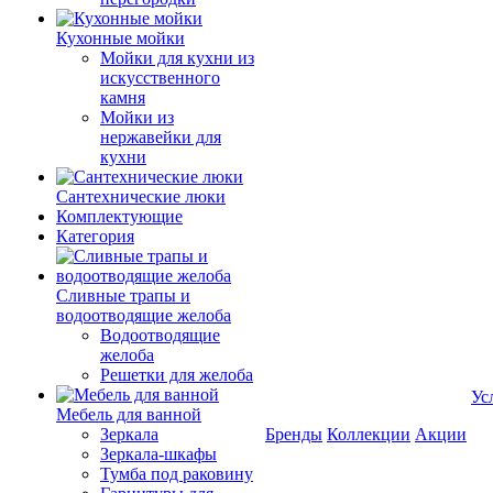
Кухонные мойки
Мойки для кухни из
искусственного
камня
Мойки из
нержавейки для
кухни
Сантехнические люки
Комплектующие
Категория
Cливные трапы и
водоотводящие желоба
Водоотводящие
желоба
Решетки для желоба
Ус
Мебель для ванной
Зеркала
Бренды
Коллекции
Акции
Зеркала-шкафы
Тумба под раковину