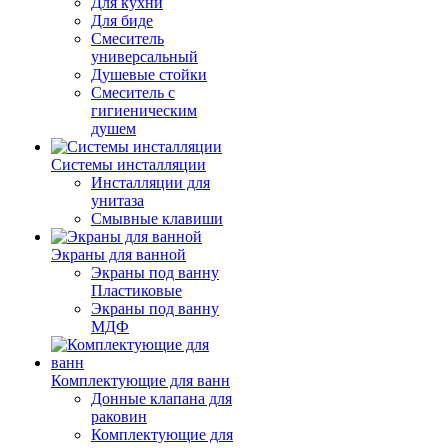
Для кухни
Для биде
Смеситель
универсальный
Душевые стойки
Смеситель с
гигиеническим
душем
Системы инсталляции
Инсталляции для
унитаза
Смывные клавиши
Экраны для ванной
Экраны под ванну
Пластиковые
Экраны под ванну
МДФ
Комплектующие для ванн
Донные клапана для
раковин
Комплектующие для