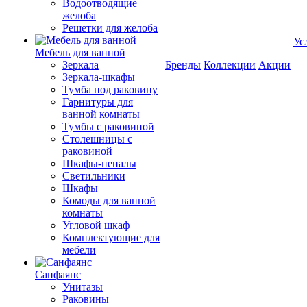
Водоотводящие
желоба
Решетки для желоба
Ус
Мебель для ванной
Зеркала
Бренды
Коллекции
Акции
Зеркала-шкафы
Тумба под раковину
Гарнитуры для
ванной комнаты
Тумбы с раковиной
Столешницы с
раковиной
Шкафы-пеналы
Светильники
Шкафы
Комоды для ванной
комнаты
Угловой шкаф
Комплектующие для
мебели
Санфаянс
Унитазы
Раковины