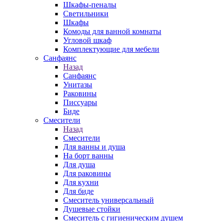
Шкафы-пеналы
Светильники
Шкафы
Комоды для ванной комнаты
Угловой шкаф
Комплектующие для мебели
Санфаянс
Назад
Санфаянс
Унитазы
Раковины
Писсуары
Биде
Смесители
Назад
Смесители
Для ванны и душа
На борт ванны
Для душа
Для раковины
Для кухни
Для биде
Смеситель универсальный
Душевые стойки
Смеситель с гигиеническим душем