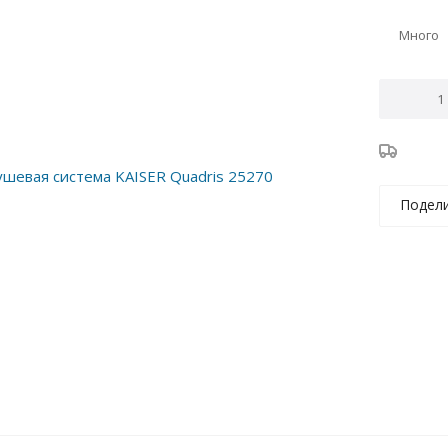
Много
Подел