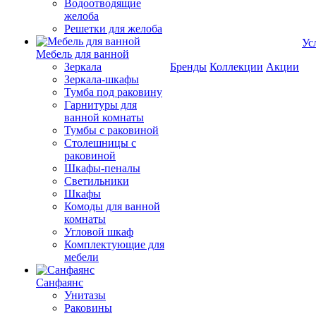
Водоотводящие
желоба
Решетки для желоба
Ус
Мебель для ванной
Зеркала
Бренды
Коллекции
Акции
Зеркала-шкафы
Тумба под раковину
Гарнитуры для
ванной комнаты
Тумбы с раковиной
Столешницы с
раковиной
Шкафы-пеналы
Светильники
Шкафы
Комоды для ванной
комнаты
Угловой шкаф
Комплектующие для
мебели
Санфаянс
Унитазы
Раковины