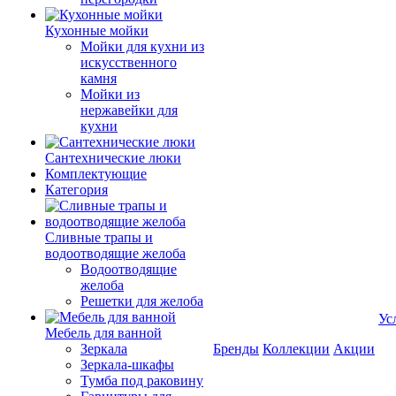
Кухонные мойки
Мойки для кухни из
искусственного
камня
Мойки из
нержавейки для
кухни
Сантехнические люки
Комплектующие
Категория
Cливные трапы и
водоотводящие желоба
Водоотводящие
желоба
Решетки для желоба
Ус
Мебель для ванной
Зеркала
Бренды
Коллекции
Акции
Зеркала-шкафы
Тумба под раковину