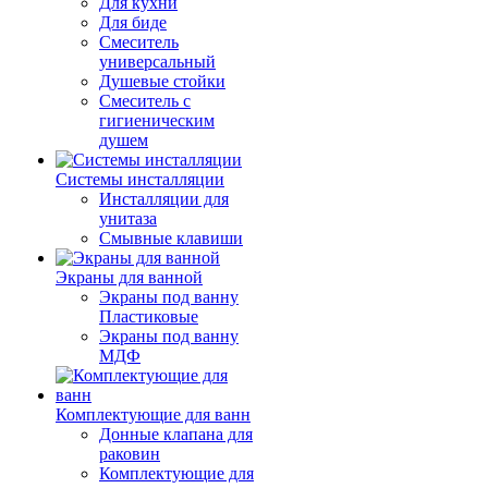
Для кухни
Для биде
Смеситель
универсальный
Душевые стойки
Смеситель с
гигиеническим
душем
Системы инсталляции
Инсталляции для
унитаза
Смывные клавиши
Экраны для ванной
Экраны под ванну
Пластиковые
Экраны под ванну
МДФ
Комплектующие для ванн
Донные клапана для
раковин
Комплектующие для