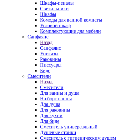
Шкафы-пеналы
Светильники
Шкафы
Комоды для ванной комнаты
Угловой шкаф
Комплектующие для мебели
Санфаянс
Назад
Санфаянс
Унитазы
Раковины
Писсуары
Биде
Смесители
Назад
Смесители
Для ванны и душа
На борт ванны
Для душа
Для раковины
Для кухни
Для биде
Смеситель универсальный
Душевые стойки
Смеситель с гигиеническим душем