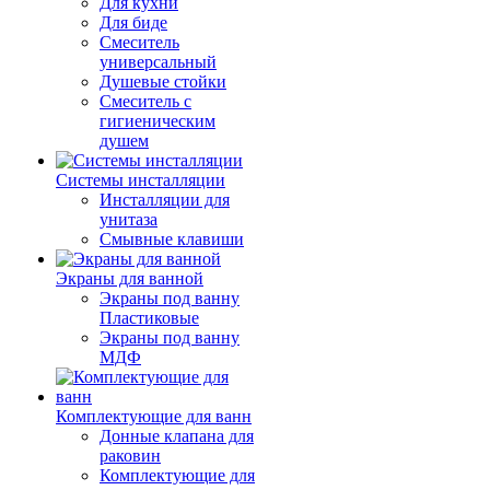
Для кухни
Для биде
Смеситель
универсальный
Душевые стойки
Смеситель с
гигиеническим
душем
Системы инсталляции
Инсталляции для
унитаза
Смывные клавиши
Экраны для ванной
Экраны под ванну
Пластиковые
Экраны под ванну
МДФ
Комплектующие для ванн
Донные клапана для
раковин
Комплектующие для