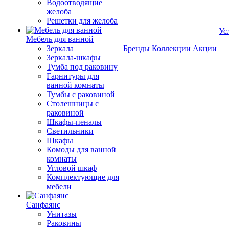
Водоотводящие
желоба
Решетки для желоба
Ус
Мебель для ванной
Зеркала
Бренды
Коллекции
Акции
Зеркала-шкафы
Тумба под раковину
Гарнитуры для
ванной комнаты
Тумбы с раковиной
Столешницы с
раковиной
Шкафы-пеналы
Светильники
Шкафы
Комоды для ванной
комнаты
Угловой шкаф
Комплектующие для
мебели
Санфаянс
Унитазы
Раковины