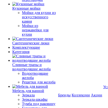
Кухонные мойки
Мойки для кухни из
искусственного
камня
Мойки из
нержавейки для
кухни
Сантехнические люки
Комплектующие
Категория
Cливные трапы и
водоотводящие желоба
Водоотводящие
желоба
Решетки для желоба
Ус
Мебель для ванной
Зеркала
Бренды
Коллекции
Акции
Зеркала-шкафы
Тумба под раковину