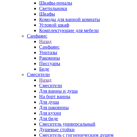
Шкафы-пеналы
Светильники
Шкафы
Комоды для ванной комнаты
Угловой шкаф
Комплектующие для мебели
Санфаянс
Назад
Санфаянс
Унитазы
Раковины
Писсуары
Биде
Смесители
Назад
Смесители
Для ванны и душа
На борт ванны
Для душа
Для раковины
Для кухни
Для биде
Смеситель универсальный
Душевые стойки
Смеситель с гигиеническим душем