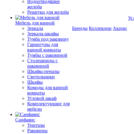
Водоотводящие
желоба
Решетки для желоба
Ус
Мебель для ванной
Зеркала
Бренды
Коллекции
Акции
Зеркала-шкафы
Тумба под раковину
Гарнитуры для
ванной комнаты
Тумбы с раковиной
Столешницы с
раковиной
Шкафы-пеналы
Светильники
Шкафы
Комоды для ванной
комнаты
Угловой шкаф
Комплектующие для
мебели
Санфаянс
Унитазы
Раковины