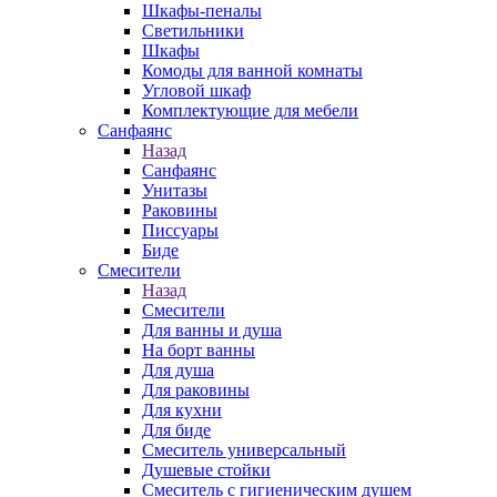
Шкафы-пеналы
Светильники
Шкафы
Комоды для ванной комнаты
Угловой шкаф
Комплектующие для мебели
Санфаянс
Назад
Санфаянс
Унитазы
Раковины
Писсуары
Биде
Смесители
Назад
Смесители
Для ванны и душа
На борт ванны
Для душа
Для раковины
Для кухни
Для биде
Смеситель универсальный
Душевые стойки
Смеситель с гигиеническим душем