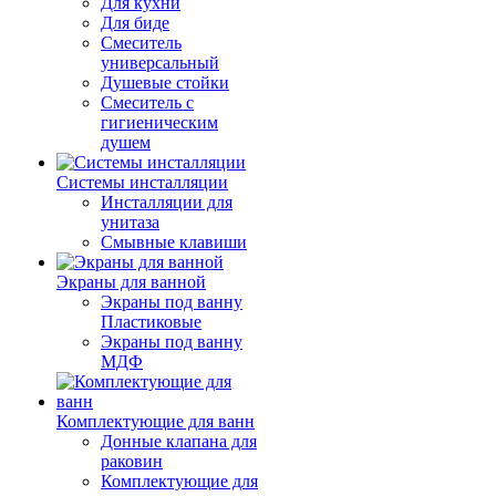
Для кухни
Для биде
Смеситель
универсальный
Душевые стойки
Смеситель с
гигиеническим
душем
Системы инсталляции
Инсталляции для
унитаза
Смывные клавиши
Экраны для ванной
Экраны под ванну
Пластиковые
Экраны под ванну
МДФ
Комплектующие для ванн
Донные клапана для
раковин
Комплектующие для