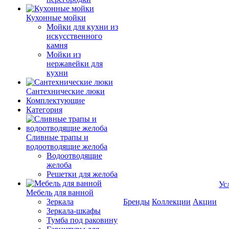
Кухонные мойки
Мойки для кухни из
искусственного
камня
Мойки из
нержавейки для
кухни
Сантехнические люки
Комплектующие
Категория
Cливные трапы и
водоотводящие желоба
Водоотводящие
желоба
Решетки для желоба
Ус
Мебель для ванной
Зеркала
Бренды
Коллекции
Акции
Зеркала-шкафы
Тумба под раковину