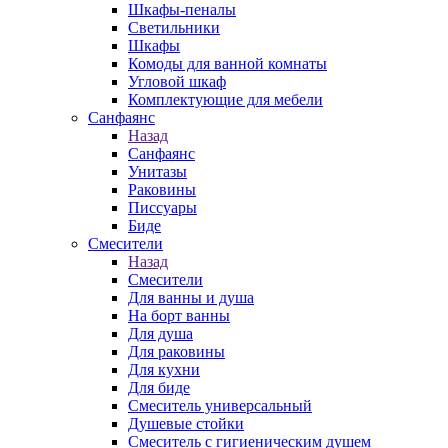
Шкафы-пеналы
Светильники
Шкафы
Комоды для ванной комнаты
Угловой шкаф
Комплектующие для мебели
Санфаянс
Назад
Санфаянс
Унитазы
Раковины
Писсуары
Биде
Смесители
Назад
Смесители
Для ванны и душа
На борт ванны
Для душа
Для раковины
Для кухни
Для биде
Смеситель универсальный
Душевые стойки
Смеситель с гигиеническим душем