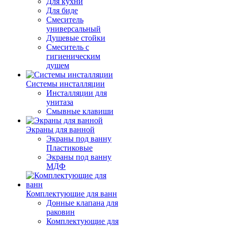
Для кухни
Для биде
Смеситель
универсальный
Душевые стойки
Смеситель с
гигиеническим
душем
Системы инсталляции
Инсталляции для
унитаза
Смывные клавиши
Экраны для ванной
Экраны под ванну
Пластиковые
Экраны под ванну
МДФ
Комплектующие для ванн
Донные клапана для
раковин
Комплектующие для