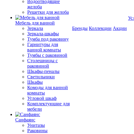
Водоотводящие
желоба
Решетки для желоба
Ус
Мебель для ванной
Зеркала
Бренды
Коллекции
Акции
Зеркала-шкафы
Тумба под раковину
Гарнитуры для
ванной комнаты
Тумбы с раковиной
Столешницы с
раковиной
Шкафы-пеналы
Светильники
Шкафы
Комоды для ванной
комнаты
Угловой шкаф
Комплектующие для
мебели
Санфаянс
Унитазы
Раковины