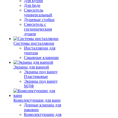
Для кухни
Для биде
Смеситель
универсальный
Душевые стойки
Смеситель с
гигиеническим
душем
Системы инсталляции
Инсталляции для
унитаза
Смывные клавиши
Экраны для ванной
Экраны под ванну
Пластиковые
Экраны под ванну
МДФ
Комплектующие для ванн
Донные клапана для
раковин
Комплектующие для