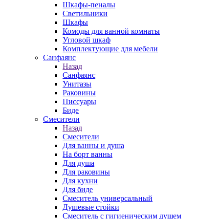
Шкафы-пеналы
Светильники
Шкафы
Комоды для ванной комнаты
Угловой шкаф
Комплектующие для мебели
Санфаянс
Назад
Санфаянс
Унитазы
Раковины
Писсуары
Биде
Смесители
Назад
Смесители
Для ванны и душа
На борт ванны
Для душа
Для раковины
Для кухни
Для биде
Смеситель универсальный
Душевые стойки
Смеситель с гигиеническим душем