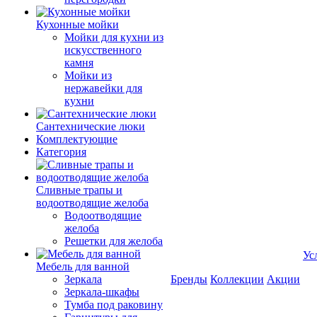
Кухонные мойки
Мойки для кухни из
искусственного
камня
Мойки из
нержавейки для
кухни
Сантехнические люки
Комплектующие
Категория
Cливные трапы и
водоотводящие желоба
Водоотводящие
желоба
Решетки для желоба
Ус
Мебель для ванной
Зеркала
Бренды
Коллекции
Акции
Зеркала-шкафы
Тумба под раковину