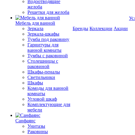
Водоотводящие
желоба
Решетки для желоба
Ус
Мебель для ванной
Зеркала
Бренды
Коллекции
Акции
Зеркала-шкафы
Тумба под раковину
Гарнитуры для
ванной комнаты
Тумбы с раковиной
Столешницы с
раковиной
Шкафы-пеналы
Светильники
Шкафы
Комоды для ванной
комнаты
Угловой шкаф
Комплектующие для
мебели
Санфаянс
Унитазы
Раковины